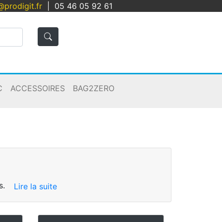
@prodigit.fr
|
05 46 05 92 61
C
ACCESSOIRES
BAG2ZERO
Panier
Connexion
s.
Lire la suite